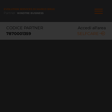
Salta
al
EVOLUTION SERVICES DI MARCO BRUGOLETTA
contenuto
Partner
WINDTRE BUSINESS
principale
NAVIGAZIONE
CODICE PARTNER
Accedi all'area
PRINCIPALE
7870001359
SELFCARE