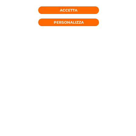
ACCETTA
RICHIEDI CONSULENZA
PERSONALIZZA
OFFERTE MOBILE
OFFERTE FISSO
OFFERTE FW
DA 16,99€ AL MESE*
SUPER UNLIMITED
Minuti e GIGA illimitati in Italia
Minuti illimitati e 40 GB in UE, UK
e Svizzera