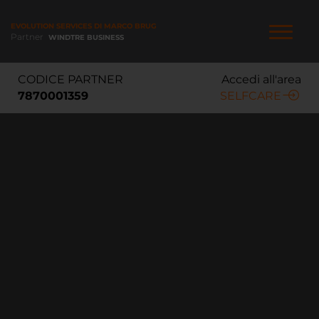
Salta
al
EVOLUTION SERVICES DI MARCO BRUGOLETTA
contenuto
Partner
WINDTRE BUSINESS
principale
NAVIGAZIONE
CODICE PARTNER
Accedi all'area
PRINCIPALE
7870001359
SELFCARE