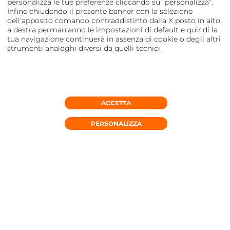
personalizza le tue preferenze cliccando su “personalizza”.
Infine chiudendo il presente banner con la selezione
dell’apposito comando contraddistinto dalla X posto in alto
a destra permarranno le impostazioni di default e quindi la
tua navigazione continuerà in assenza di cookie o degli altri
strumenti analoghi diversi da quelli tecnici.
ACCETTA
RICHIEDI CONSULENZA
PERSONALIZZA
EVOLUTION SERVICES DI
MARCO BRUGOLETTA
Evolution Services opera nel settore delle
telecomunicazioni, rivolgendosi alle aziende e offrendo
assistenza per la telefonia aziendale. L’azienda opera