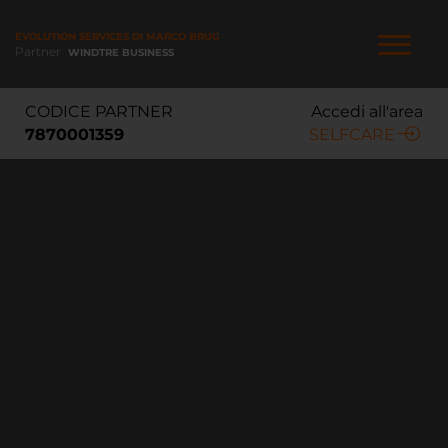
Salta
al
EVOLUTION SERVICES DI MARCO BRUGOLETTA
contenuto
Partner
WINDTRE BUSINESS
principale
NAVIGAZIONE
CODICE PARTNER
Accedi all'area
PRINCIPALE
7870001359
SELFCARE