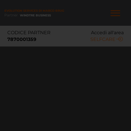
Salta
al
EVOLUTION SERVICES DI MARCO BRUGOLETTA
contenuto
Partner
WINDTRE BUSINESS
principale
NAVIGAZIONE
CODICE PARTNER
Accedi all'area
PRINCIPALE
7870001359
SELFCARE