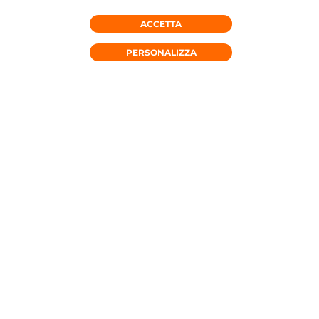
ACCETTA
RICHIEDI CONSULENZA
PERSONALIZZA
OFFERTE MOBILE
OFFERTE FISSO
OFFERTE FW
DA 16,99€ AL MESE*
SUPER UNLIMITED
Minuti e GIGA illimitati in Italia
Minuti illimitati e 40 GB in UE, UK
e Svizzera